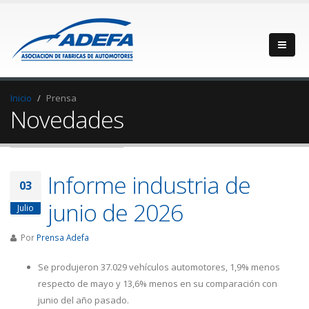
Inicio
Prensa
Novedades
Informe industria de
03
junio de 2026
Julio
Por
Prensa Adefa
Se produjeron 37.029 vehículos automotores, 1,9% menos
respecto de mayo y 13,6% menos en su comparación con
junio del año pasado.