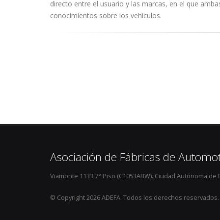
directo entre el usuario y las marcas, en el que amb
conocimientos sobre los vehículos.
Asociación de Fábricas de Automo
Viamonte 1133 7° Piso (C1053ABW). Ciudad Autónoma de B
© Copyright 2026 ADEFA. Todos los derechos reservados.