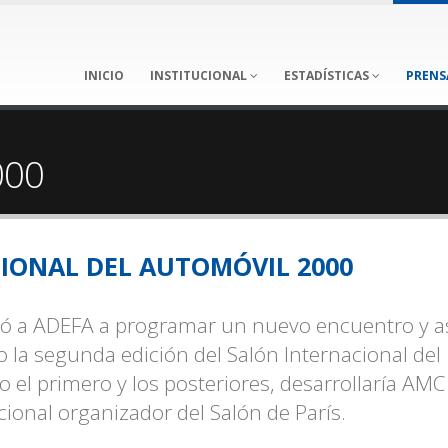
INICIO
INSTITUCIONAL
ESTADÍSTICAS
PRENS
000
IONAL DEL AUTOMÓVIL 2000
ivó a ADEFA a programar un nuevo encuentro y as
o la segunda edición del Salón Internacional del
el primero y los posteriores, desarrollaría AMC
ional organizador del Salón de París.