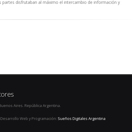
as partes disfrutaban al máximo el intercambio de información y
tores
uenos Aires. República Argentina.
 Desarrollo Web y Programación:
Sueños Digitales Argentina