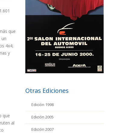
1.601
 más que
n un
os 4x4;
ias y
.
Otras Ediciones
Edición 1998
o que
Edición 2005
ruten al
Edición 2007
to