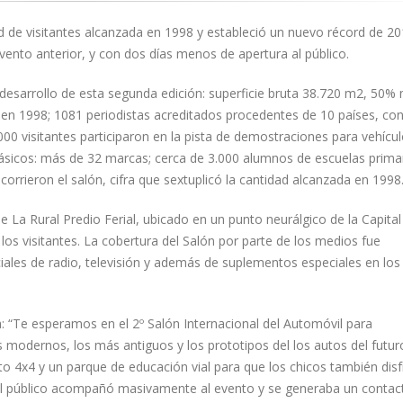
d de visitantes alcanzada en 1998 y estableció un nuevo récord de 20
evento anterior, y con dos días menos de apertura al público.
 desarrollo de esta segunda edición: superficie bruta 38.720 m2, 50%
 en 1998; 1081 periodistas acreditados procedentes de 10 países, co
00 visitantes participaron en la pista de demostraciones para vehícul
lásicos: más de 32 marcas; cerca de 3.000 alumnos de escuelas primar
ecorrieron el salón, cifra que sextuplicó la cantidad alcanzada en 1998
 La Rural Predio Ferial, ubicado en un punto neurálgico de la Capital
e los visitantes. La cobertura del Salón por parte de los medios fue
les de radio, televisión y además de suplementos especiales en los
a: “Te esperamos en el 2º Salón Internacional del Automóvil para
 modernos, los más antiguos y los prototipos del los autos del futur
to 4x4 y un parque de educación vial para que los chicos también disf
. El público acompañó masivamente al evento y se generaba un contac